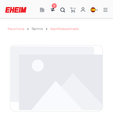
0
Recambios
Technik
Nachfüllautomatik