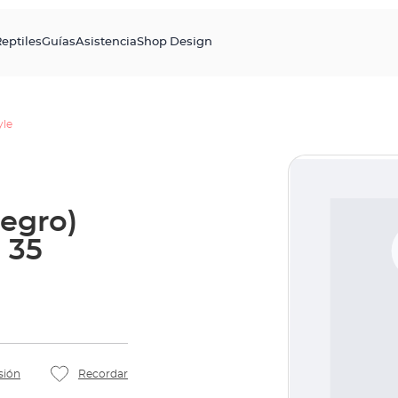
eptiles
Guías
Asistencia
Shop Design
yle
negro)
 35
sión
Recordar