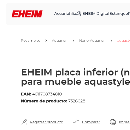
Acuariofilia
EHEIM Digital
Estanque
R
Recambios
Aquarien
Nano-Aquarien
aquast
EHEIM placa inferior (
para mueble aquastyle
EAN:
4011708734810
Número de producto:
7326028
Registrar producto
Comparar
impre