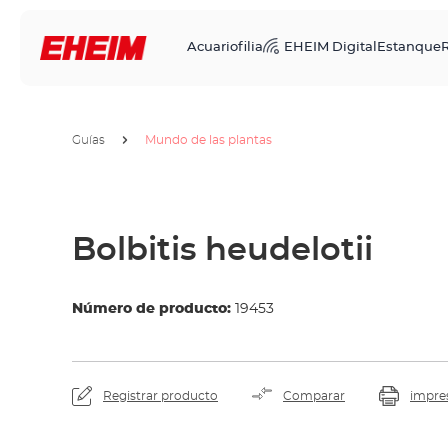
Acuariofilia
EHEIM Digital
Estanque
R
Guías
Mundo de las plantas
Bolbitis heudelotii
Número de producto:
19453
Registrar producto
Comparar
impre