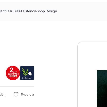
eptiles
Guías
Asistencia
Shop Design
sión
Recordar