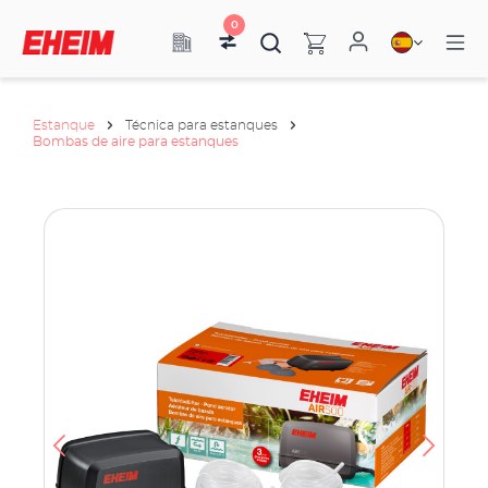
0
Estanque
Técnica para estanques
Bombas de aire para estanques