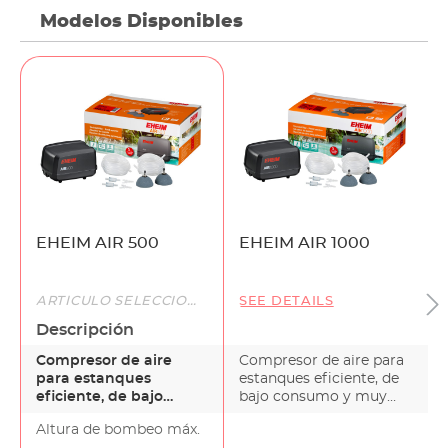
Modelos Disponibles
EHEIM AIR 500
EHEIM AIR 1000
ARTÍCULO SELECCIONADO
SEE DETAILS
Descripción
Compresor de aire
Compresor de aire para
para estanques
estanques eficiente, de
eficiente, de bajo
bajo consumo y muy
consumo y muy
resistente Para qu…
Altura de bombeo máx.
resistente Para qu…