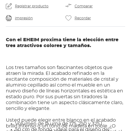
Registrar producto
Comparar
impresión
Recordar
Con el EHEIM proxima tiene la elección entre
tres atractivos colores y tamaños.
Los tres tamaños son fascinantes objetos que
atraen la mirada. El acabado refinado en la
excitante composición de materiales de cristal y
aluminio cepillado así como el mueble en un
nuevo diseño de líneas horizontales es estética en
estado puro. Por sus puertas sin tiradores la
combinación tiene un aspecto clásicamente claro,
sencillo y elegante.
Usted puede elegir entre blanco en el acabado
Volumen de la urna de 175, 250 y 325 l
brillo intenso o un tono de madera en roble. ¿O
50 cm de fondo - ideal para el diseño del