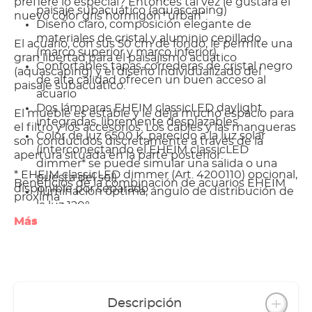
prefiere lo especial? Entonces tal vez le gustará el
paisaje subacuático (aquascaping)
nuevo color gris hormigón “urban”.
Diseño claro, composición elegante de
materiales de cristal y aluminio cepillado
El acuario, con sus 50 cm de fondo, le permite una
(marco superior y marco inferior)
gran libertad para el paisajismo acuático
Confortables tapas correderas de cristal negro
(aquascaping) y el diseño individualizado del
de alta calidad ofrecen un buen acceso al
paisaje subacuático.
acuario
Dos lámparas EHEIM classicLED daylight
El mueble es estable y le deja mucho espacio para
integradas, libremente desplazables
el filtro y los accesorios. Los cables y las mangueras
Color de luz 6500 K, parecido a la luz solar
son conducidos discretamente a través de la
(interconectando el EHEIM classicLED
apertura situada en la parte posterior.
dimmer* se puede simular una salida o una
* EHEIM classicLED dimmer (Art. 4200110) opcional,
puesta del sol)
Beneficios de la combinación de acuarios EHEIM
disponible por separado
Iluminación óptima, ángulo de distribución de
proxima
la luz 120°
Incluye fuente de alimentación de seguridad y
Más
cable distribuidor en Y, iluminación resistente
al agua (IP 67)
Alta eficiencia energética; vida media de las
lámparas classicLED mín. 35.000 horas
Mueble estable en blanco brillo intenso así
como en roble o en gris hormigón “urban” con
Descripción