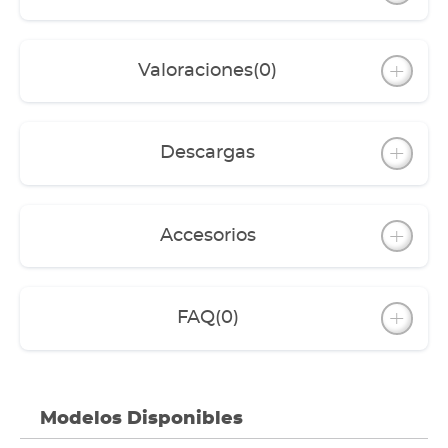
un tacto agradable
Puertas sin tirador con técnica de bisagras
amortiguadas „push to open“ de apertura
mediante presión
Valoraciones
(0)
Mucho espacio en el interior para filtro y
accesorios
Una parte del mueble viene con estante
La parte posterior viene con aperturas para
Descargas
cables y mangueras
El acuario con cubierta de iluminación y marco
inferior también está disponible sin el mueble
El mueble también está dipsonible por
Accesorios
separado para todos los modelos proxima
FAQ
(0)
Modelos Disponibles