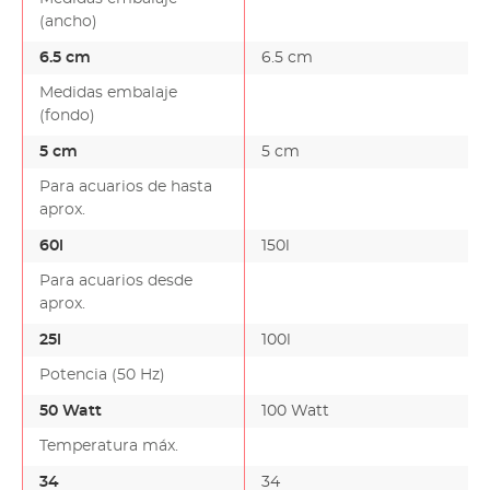
(ancho)
6.5 cm
6.5 cm
Medidas embalaje
(fondo)
5 cm
5 cm
Para acuarios de hasta
aprox.
60l
150l
Para acuarios desde
aprox.
25l
100l
Potencia (50 Hz)
50 Watt
100 Watt
Temperatura máx.
34
34