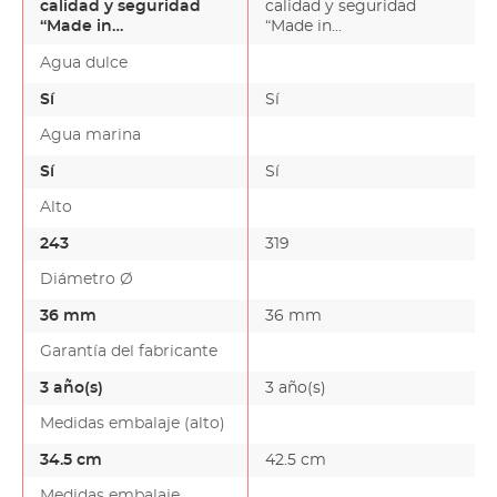
calidad y seguridad
calidad y seguridad
“Made in
“Made in
Germany”Como usted
Germany”Como usted
Agua dulce
ya sabe, los pec…
ya sabe, los pec…
Sí
Sí
Agua marina
Sí
Sí
Alto
243
319
Diámetro Ø
36 mm
36 mm
Garantía del fabricante
3 año(s)
3 año(s)
Medidas embalaje (alto)
34.5 cm
42.5 cm
Medidas embalaje