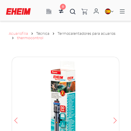
0
Acuariofilia
Técnica
Termocalentadores para acuarios
thermocontrol