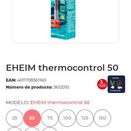
EHEIM thermocontrol 50
EAN:
4011708361160
Número de producto:
3612010
MODELO:
EHEIM thermocontrol 50
25
50
75
100
125
150