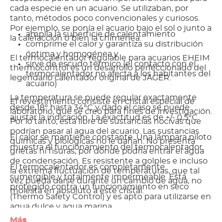
cada especie en un acuario. Se utilizaban, por
tanto, métodos poco convencionales y curiosos.
Por ejemplo, se ponía el acuario bajo el sol o junto a
amplía la superficie de calentamiento
la calefacción o bien la chimenea.
comprime el calor y garantiza su distribución
óptima y homogénea y
El termocalentador regulable para acuarios EHEIM
sirve de escudo térmico (el contacto con el
thermocontrol es un desarrollo perfeccionado del
termocalentador no afecta a los habitantes del
legendario calentador original de JÄGER.
acuario)
La temperatura se puede regular exactamente
El revestimiento consiste en cristal especial de
desde 18° hasta 34°C y dado el caso se puede
laboratorio, que se creó para fines de investigación.
ajustar la indicación. La exactitud es de +/- 0,5°C.
Por lo tanto, está libre de sustancias nocivas que
podrían pasar al agua del acuario. Las sustancias
El calor se mantiene constante. Una lámpara piloto
químicas y biológicas no le dañan. No presenta
muestra el funcionamiento del termocalentador.
grietas ni fisuras, por dónde podría entrar el agua
de condensación. Es resistente a golples e incluso
El termocalentador es completamente
la extrema fluctuación de temperaturas, que tal
sumergible y totalmente impermeable. Está
vez pueda darse durante un cambio de agua, no
protegido contra un funcionamiento en seco
molesta en absoluto a este cristal.
(Thermo Safety Control) y es apto para utilizarse en
agua dulce y agua marina.
Más