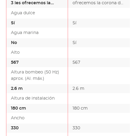
3 les ofrecemos la
ofrecemos la corona de
corona de la
la tecnología de filtr…
Agua dulce
tecnología de filtración
-…
Sí
Sí
Agua marina
No
Sí
Alto
567
567
Altura bombeo (50 Hz)
aprox. (Al. máx.)
2.6 m
2.6 m
Altura de instalación
180 cm
180 cm
Ancho
330
330