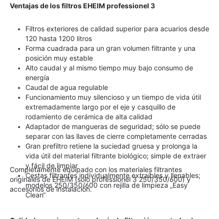
Ventajas de los filtros EHEIM professionel 3 
Filtros exteriores de calidad superior para acuarios desde
120 hasta 1200 litros
Forma cuadrada para un gran volumen filtrante y una
posición muy estable
Alto caudal y al mismo tiempo muy bajo consumo de
energía
Caudal de agua regulable
Funcionamiento muy silencioso y un tiempo de vida útil
extremadamente largo por el eje y casquillo de
rodamiento de cerámica de alta calidad
Adaptador de mangueras de seguridad; sólo se puede
separar con las llaves de cierre completamente cerradas
Gran prefiltro retiene la suciedad gruesa y prolonga la
vida útil del material filtrante biológico; simple de extraer
y fácil de limpiar
Completamente equipado con los materiales filtrantes 
Cestas filtrantes individualmente extraíbles y llenables;
originales de EHEIM (sólo professionel 3 250/350/600) y 
modelos 250/350/600 con rejilla de limpieza „Easy
accesorios de instalación. 
Clean“