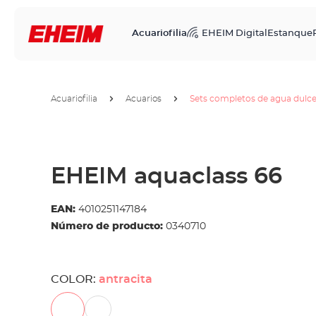
Acuariofilia
EHEIM Digital
Estanque
Acuariofilia
Acuarios
Sets completos de agua dulc
EHEIM aquaclass 66
EAN:
4010251147184
Número de producto:
0340710
COLOR:
antracita