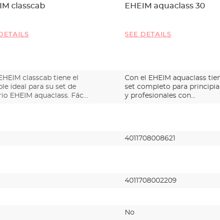
IM classcab
EHEIM aquaclass 30
DETAILS
SEE DETAILS
EHEIM classcab tiene el
Con el EHEIM aquaclass tie
e ideal para su set de
set completo para principi
rio EHEIM aquaclass. Fác…
y profesionales con…
4011708008621
4011708002209
No