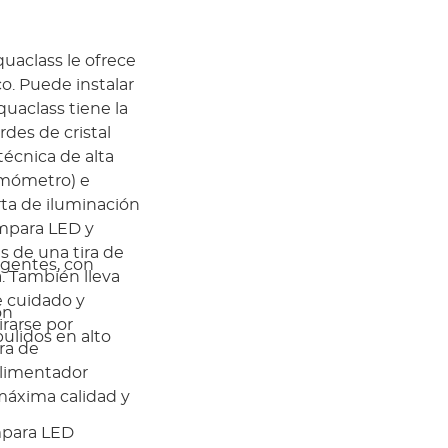
uaclass le ofrece
o. Puede instalar
uaclass tiene la
rdes de cristal
técnica de alta
ermómetro) e
rta de iluminación
ámpara LED y
és de una tira de
igentes, con
a. También lleva
e cuidado y
ón
irarse por
ulidos en alto
ra de
alimentador
 máxima calidad y
mpara LED