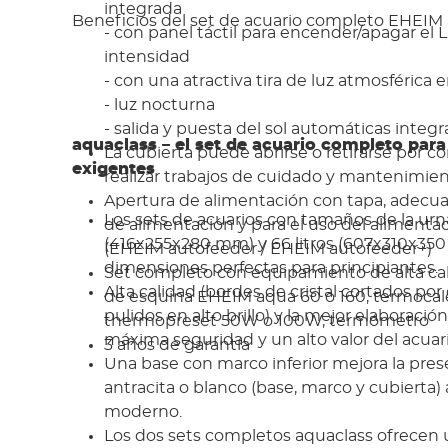
integrada
Beneficios del set de acuario completo EHEIM
- con panel táctil para encender/apagar el 
intensidad
- con una atractiva tira de luz atmosférica 
- luz nocturna
- salida y puesta del sol automáticas integ
aquaclass – el set de acuario completo para
La cubierta puede abrirse o retirarse por c
exigentes
realizar trabajos de cuidado y mantenimie
Apertura de alimentación con tapa, adecuad
Los sets de acuarios con tamaños de la urna
de alimentación y para el uso del aliment
(416x255x280 mm) y 66 litros (607x310x350
(EHEIM autofeeder / EHEIM autofeeder+)
dimensiones perfectas para principiantes.
Set completo con equipamiento de alta calid
Alta calidad (bordes de cristal cortados po
de esquina EHEIM aqua 60 o 160, termoca
pulidos en alto brillo) y la mejor elaboració
thermopreset 50W o 100W, termómetro
máxima seguridad y un alto valor del acuari
3 años de garantía
Una base con marco inferior mejora la prese
antracita o blanco (base, marco y cubierta)
moderno.
Los dos sets completos aquaclass ofrecen