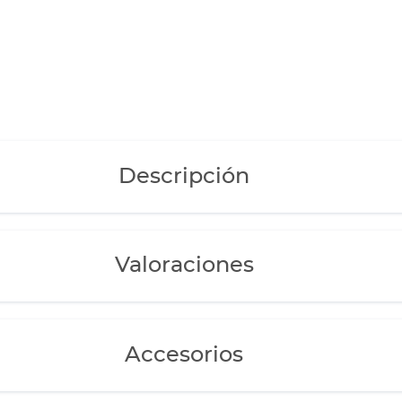
 luz nocturna.
ompleto para los
decuada para el
 alimentador
ofeeder+.
Descripción
Valoraciones
Accesorios