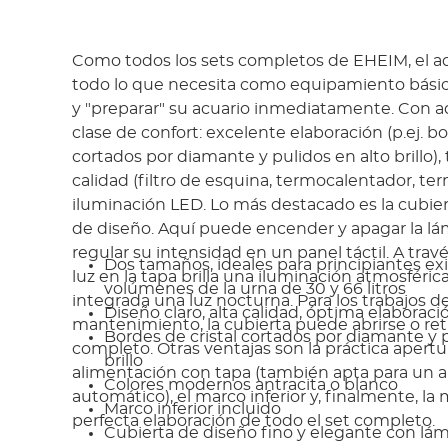
Como todos los sets completos de EHEIM, el aq
todo lo que necesita como equipamiento básic
y "preparar" su acuario inmediatamente. Con aq
clase de confort: excelente elaboración (p.ej. bo
cortados por diamante y pulidos en alto brillo), 
calidad (filtro de esquina, termocalentador, t
iluminación LED. Lo más destacado es la cubie
de diseño. Aquí puede encender y apagar la l
regular su intensidad en un panel táctil. A trav
Dos tamaños, ideales para principiantes ex
luz en la tapa brilla una iluminación atmosféric
volúmenes de la urna de 30 y 66 litros
integrada una luz nocturna. Para los trabajos d
Diseño claro, alta calidad, óptima elaboraci
mantenimiento, la cubierta puede abrirse o ret
Bordes de cristal cortados por diamante y p
completo. Otras ventajas son la práctica apertu
brillo
alimentación con tapa (también apta para un 
Colores modernos antracita o blanco
automático), el marco inferior y, finalmente, la
Marco inferior incluido
perfecta elaboración de todo el set completo.
Cubierta de diseño fino y elegante con lá