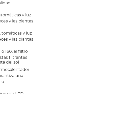
lidad:
utomáticas y luz
ces y las plantas
automáticas y luz
ces y las plantas
 160, el filtro
tas filtrantes
ta del sol
rmocalentador
rantiza una
io
 lámpara LED
 encender/apagar
a por la que brilla