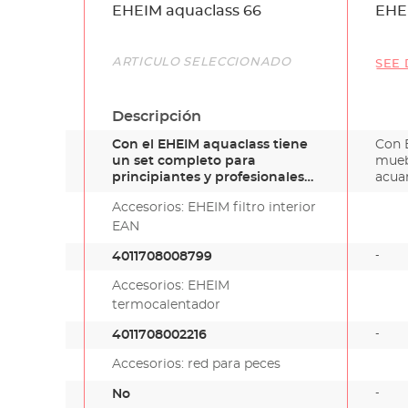
Name
EHEIM aquaclass 66
EHE
Link
ARTÍCULO SELECCIONADO
SEE 
Descripción
Con el EHEIM aquaclass tiene
Con 
un set completo para
muebl
principiantes y profesionales
acua
con…
Accesorios: EHEIM filtro interior
EAN
-
4011708008799
Accesorios: EHEIM
termocalentador
-
4011708002216
Accesorios: red para peces
-
No