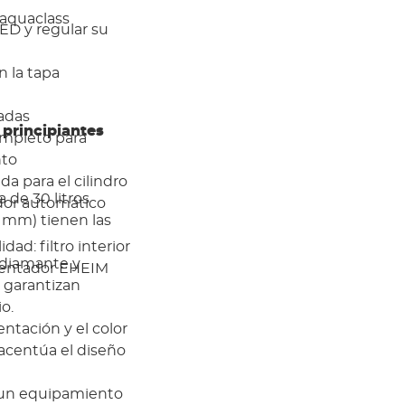
 aquaclass
LED y regular su
en la tapa
radas
 principiantes
ompleto para
nto
a para el cilindro
 de 30 litros
ador automático
 mm) tienen las
ad: filtro interior
r diamante y
lentador EHEIM
n garantizan
o.
ntación y el color
 acentúa el diseño
 un equipamiento