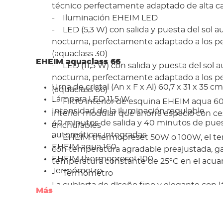
técnico perfectamente adaptado de alta ca
- Iluminación EHEIM LED
- LED (5,3 W) con salida y puesta del sol a
nocturna, perfectamente adaptado a los pe
(aquaclass 30)
EHEIM aquaclass 66
- LED (11,5 W) con salida y puesta del sol 
nocturna, perfectamente adaptado a los pe
Urna de cristal (An x F x Al) 60,7 x 31 x 35 cm
(aquaclass 66)
Lámpara LED 11,5 W
- Filtro interior de esquina EHEIM aqua 60 o
Intensidad de la iluminación regulable
interior modular que ahorra espacio con ces
40 minutos de salida y 40 minutos de pues
enchufables
automáticas integradas
- EHEIM thermopreset 50W o 100W, el te
EHEIM aqua 160
con temperatura agradable preajustada, ga
EHEIM thermopreset 100
temperatura constante de 25°C en el acuar
Termómetro
- Termómetro
La cubierta de diseño fino y elegante con
Más
integrada cuenta con un panel táctil para
el LED y regular su intensidad.
En la cubierta hay una tira de luz atmosféric