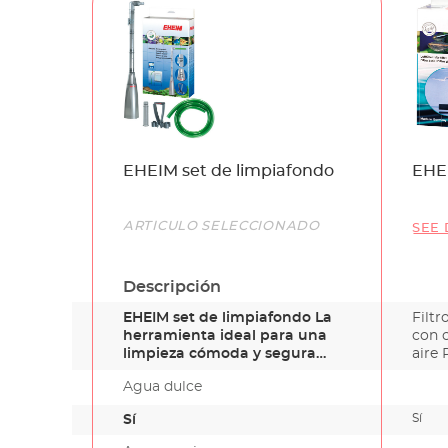
Name
EHEIM set de limpiafondo
EHEI
Link
ARTÍCULO SELECCIONADO
SEE 
Descripción
EHEIM set de limpiafondo La
Filt
herramienta ideal para una
con 
limpieza cómoda y segura
aire 
del…
Agua dulce
Sí
Sí