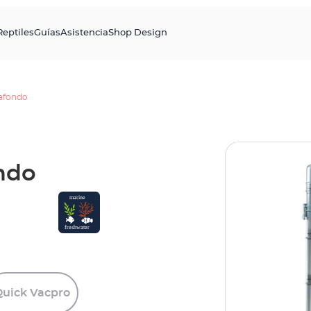
Reptiles
Guías
Asistencia
Shop Design
iafondo
ndo
Quick
Vacpro