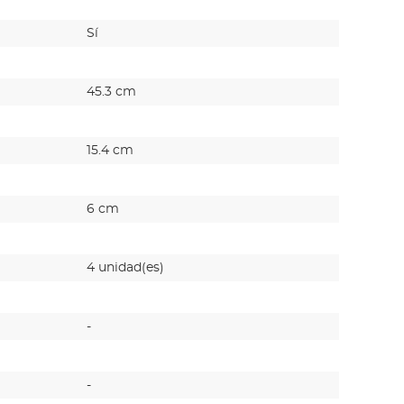
Sí
Sí
45.3 cm
6.5 cm
15.4 cm
6.5 cm
6 cm
3.6 cm
4 unidad(es)
1 unidad(
-
-
-
-