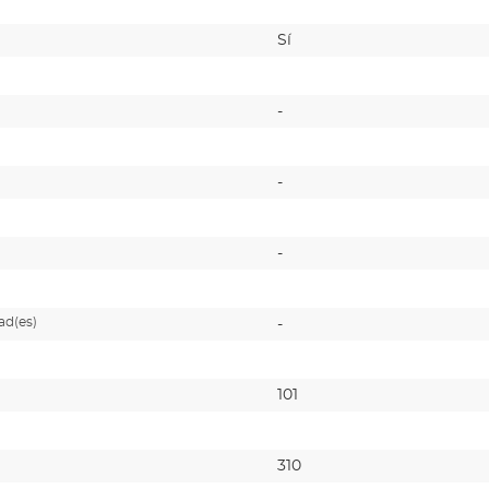
Sí
-
-
-
ad(es)
-
101
310