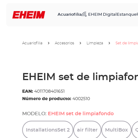
Acuariofilia
EHEIM Digital
Estanque
Acuariofilia
Accesorios
Limpieza
Set de limp
EHEIM set de limpiafo
EAN:
4011708401651
Número de producto:
4002510
MODELO:
EHEIM set de limpiafondo
InstallationsSet
2
air
filter
MultiBox