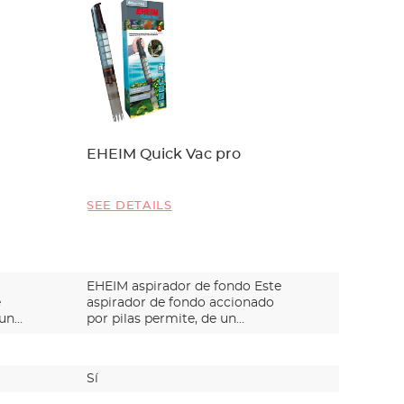
EHEIM Quick Vac pro
Codo p.
SEE DETAILS
SEE DET
EHEIM aspirador de fondo Este
Con los 
e
aspirador de fondo accionado
EHEIM SE
 un…
por pilas permite, de un…
puede d
Sí
Sí