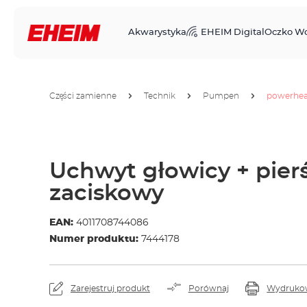
Akwarystyka
EHEIM Digital
Oczko W
Części zamienne
Technik
Pumpen
powerhe
Uchwyt głowicy + pier
zaciskowy
EAN:
4011708744086
Numer produktu:
7444178
Zarejestruj produkt
Porównaj
Wydruko