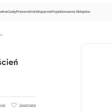
odne
Gady
Przewodnik
Wsparcie
Projektowanie Sklepów
ad
ścień
wać
Zapamiętaj