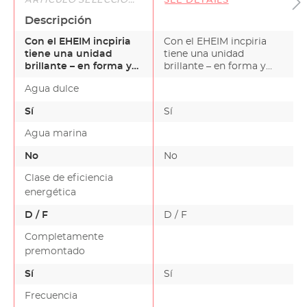
ARTÍCULO SELECCIONADO
SEE DETAILS
Descripción
Con el EHEIM incpiria
Con el EHEIM incpiria
tiene una unidad
tiene una unidad
brillante – en forma y
brillante – en forma y
función.¿Tiene usted
función.¿Tiene usted u…
Agua dulce
u…
Sí
Sí
Agua marina
No
No
Clase de eficiencia
energética
D / F
D / F
Completamente
premontado
Sí
Sí
Frecuencia