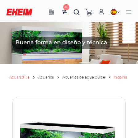
0
Buena forma en diseño y técnica
Acuariofilia
Acuarios
Acuarios de agua dulce
incpiria