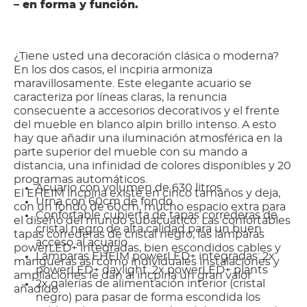
– en forma y función.
¿Tiene usted una decoración clásica o moderna?
En los dos casos, el incpiria armoniza
maravillosamente. Este elegante acuario se
caracteriza por líneas claras, la renuncia
consecuente a accesorios decorativos y el frente
del mueble en blanco alpin brillo intenso. A esto
hay que añadir una iluminación atmosférica en la
parte superior del mueble con su mando a
distancia, una infinidad de colores disponibles y 20
programas automáticos.
Acuario con volumen de 630 litros
El EHEIM incpiria existe en cinco tamaños y deja,
Urna con 60cm de fondo
con un fondo de 60cm, mucho espacio extra para
Confortable cubierta de tapas correderas de
el diseño del mundo subacuático. Las confortables
cristal negro de alta calidad para un buen
tapas correderas de cristal negro, las lámparas
acceso al acuario
powerLED+ integradas, bien escondidos cables y
Lámparas EHEIM powerLED+ integradas: 2x
mangueras así como individuales instalaciones y
powerLED+ daylight, 2x powerLED+ plants
ampliaciones le dan al incpiria un gran valor
2x galerías de alimentación interior (cristal
añadido.
negro) para pasar de forma escondida los