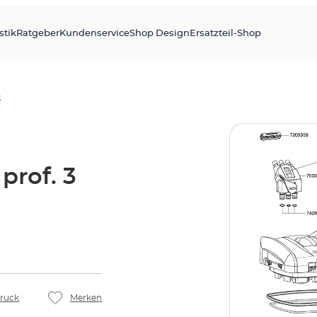
stik
Ratgeber
Kundenservice
Shop Design
Ersatzteil-Shop
3
prof. 3
ruck
Merken