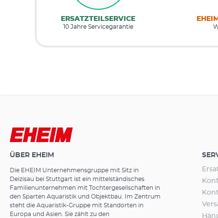
ERSATZTEILSERVICE
EHEI
10 Jahre Servicegarantie
W
ÜBER EHEIM
SER
Ersa
Die EHEIM Unternehmensgruppe mit Sitz in
Deizisau bei Stuttgart ist ein mittelständisches
Konf
Familienunternehmen mit Tochtergesellschaften in
Kon
den Sparten Aquaristik und Objektbau. Im Zentrum
Ver
steht die Aquaristik-Gruppe mit Standorten in
Europa und Asien. Sie zählt zu den
Hän