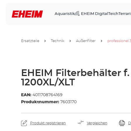
Aquaristik
EHEIM Digital
Teich
Terrari
Ersatzteile
Technik
Außenfilter
professionel 
EHEIM Filterbehälter f. 
1200XL/XLT
EAN:
4011708764169
Produktnummer:
7603170
Produkt registrieren
Vergleichen
D