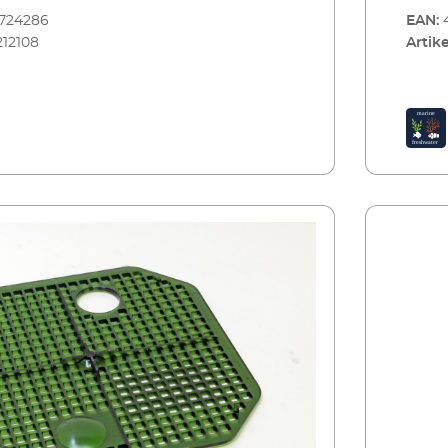
8724286
EAN:
212108
Artike