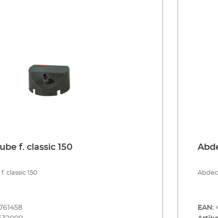
be f. classic 150
Abde
 classic 150
Abdeck
761458
EAN: