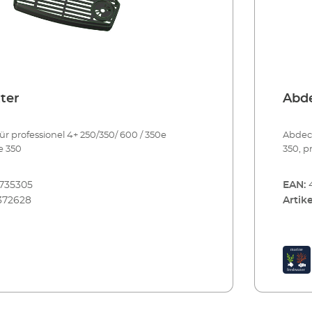
ter
Abde
ür professionel 4+ 250/350/ 600 / 350e
Abdeck
e 350
350, p
735305
EAN:
372628
Artike