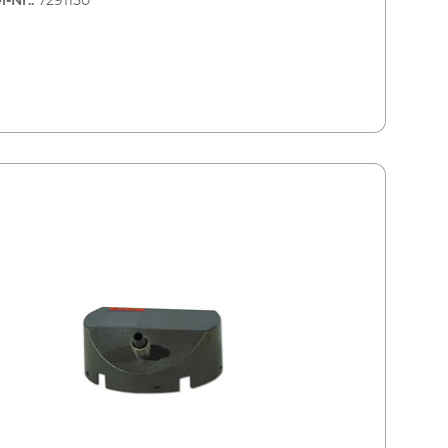
l-Nr.:
7291150