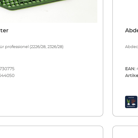
ter
Abde
ür professionel (2226/28, 2326/28)
Abdeck
730775
EAN:
344050
Artike