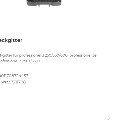
ckgitter
gitter für professionel 3 250/350/600, professionel 3e
rofessionel 3 250T/350T
4011708724453
l-Nr.:
7211708