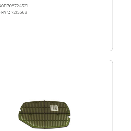
4011708724521
l-Nr.:
7215568