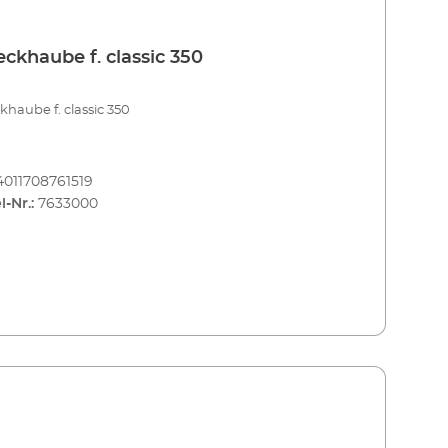
ckhaube f. classic 350
haube f. classic 350
4011708761519
l-Nr.:
7633000