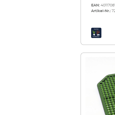
EAN:
401170
Artikel-Nr.:
7