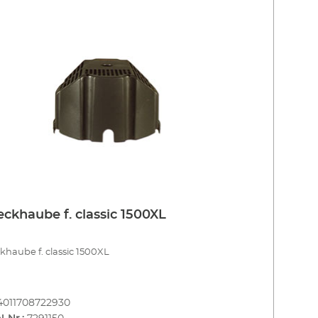
ckhaube f. classic 1500XL
haube f. classic 1500XL
4011708722930