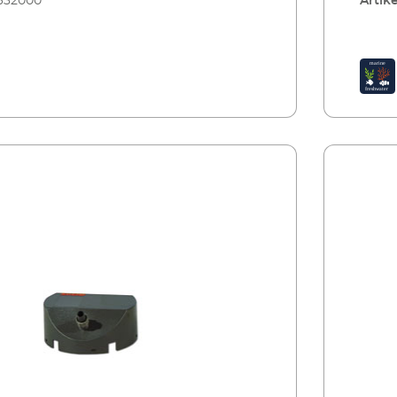
632000
Artike