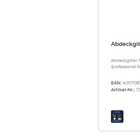
Abdeckgit
Abdeckgitter f
/professionel 5
EAN:
4011708
Artikel-Nr.:
7