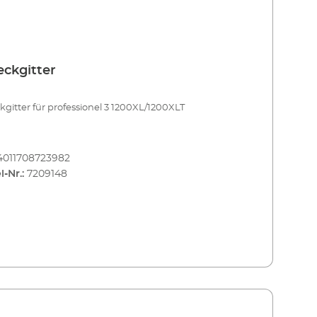
ckgitter
gitter für professionel 3 1200XL/1200XLT
4011708723982
l-Nr.:
7209148