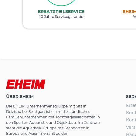
ERSATZTEILSERVICE
EHEI
10 Jahre Servicegarantie
W
ÜBER EHEIM
SER
Ersa
Die EHEIM Unternehmensgruppe mit Sitz in
Deizisau bei Stuttgart ist ein mittelständisches
Konf
Familienunternehmen mit Tochtergesellschaften in
Kon
den Sparten Aquaristik und Objektbau. Im Zentrum
Ver
steht die Aquaristik-Gruppe mit Standorten in
Europa und Asien. Sie zählt zu den
Hän