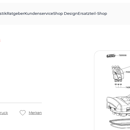
stik
Ratgeber
Kundenservice
Shop Design
Ersatzteil-Shop
3
ruck
Merken