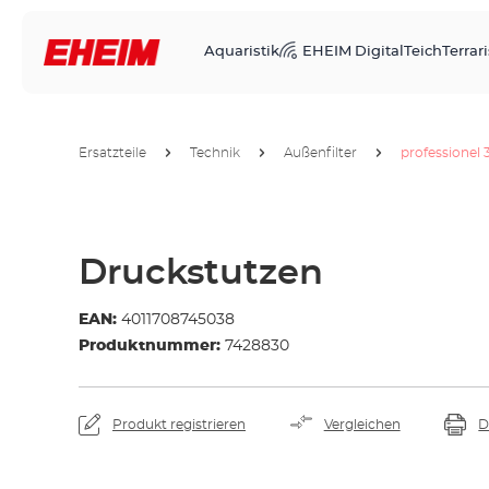
Aquaristik
EHEIM Digital
Teich
Terrari
Ersatzteile
Technik
Außenfilter
professionel 
Druckstutzen
EAN:
4011708745038
Produktnummer:
7428830
Produkt registrieren
Vergleichen
D