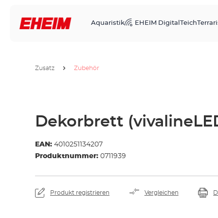
Aquaristik
EHEIM Digital
Teich
Terrari
Zusatz
Zubehör
Dekorbrett (vivalineLE
EAN:
4010251134207
Produktnummer:
0711939
Produkt registrieren
Vergleichen
D