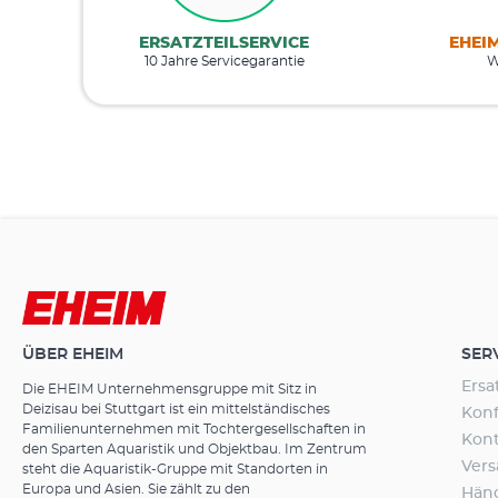
ERSATZTEILSERVICE
EHEI
10 Jahre Servicegarantie
W
ÜBER EHEIM
SER
Ersa
Die EHEIM Unternehmensgruppe mit Sitz in
Deizisau bei Stuttgart ist ein mittelständisches
Konf
Familienunternehmen mit Tochtergesellschaften in
Kon
den Sparten Aquaristik und Objektbau. Im Zentrum
Ver
steht die Aquaristik-Gruppe mit Standorten in
Europa und Asien. Sie zählt zu den
Hän