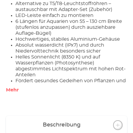
Alternative zu T5/T8-Leuchtstoffröhren –
austauschbar mit Adapter-Set (Zubehör)
LED-Leiste einfach zu montieren
6 Längen für Aquarien von 55 – 130 cm Breite
(stufenlos anzupassen) durch ausziehbare
Auflage-Bügel)
Hochwertiges, stabiles Aluminium-Gehäuse
Absolut wasserdicht (IPx7) und durch
Niedervolttechnik besonders sicher
Helles Sonnenlicht (8350 K) und auf
Wasserpflanzen (Photosynthese)
abgestimmtes Lichtspektrum mit hohen Rot-
Anteilen
Fördert gesundes Gedeihen von Pflanzen und
Tieren
Mehr
Naturgetreue, unverfälschte Farbwiedergabe
Abstrahlwinkel 120°
Optimale Ausleuchtung bis zum Boden
Mittlere Lebensdauer mind. 35 000 Stunden
(9–10 Jahre bei 10 Std./Tag)
Hohe Energieeffizienz und Lichtausbeute (ca.
Beschreibung
80 lm/W)