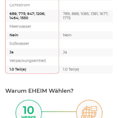
Lichtstrom
689
; 775
; 947
; 1206
;
789
; 888
; 1085
; 1381
; 1677
;
1464
; 1550
1775
Meerwasser
Nein
Nein
Süßwasser
Ja
Ja
Verpackungseinheit
1.0 Teil(e)
1.0 Teil(e)
Warum EHEIM Wählen?