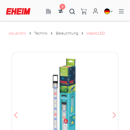
0
Aquaristik
Technik
Beleuchtung
classicLED
h
e