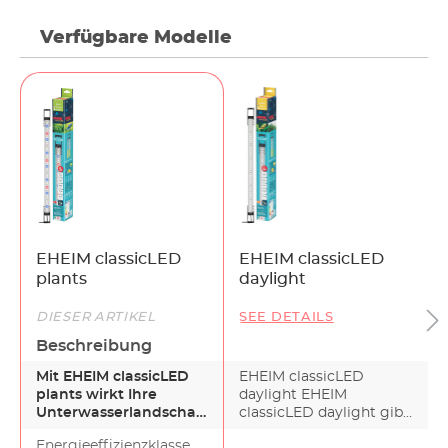
Verfügbare Modelle
EHEIM classicLED
EHEIM classicLED
plants
daylight
DIESER ARTIKEL
SEE DETAILS
Beschreibung
Mit EHEIM classicLED
EHEIM classicLED
plants wirkt Ihre
daylight EHEIM
Unterwasserlandschaft
classicLED daylight gibt
natürlicher. Und die
es in sechs Längen von
Energieeffizienzklasse