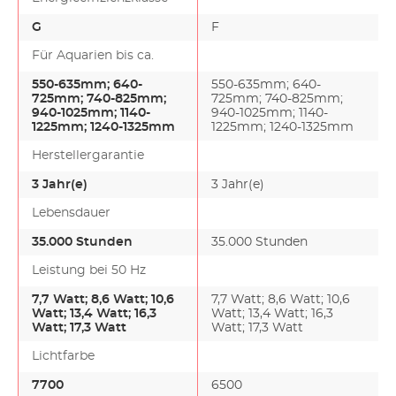
Pf…
550…
G
F
Für Aquarien bis ca.
550-635mm
; 640-
550-635mm
; 640-
725mm
; 740-825mm
;
725mm
; 740-825mm
;
940-1025mm
; 1140-
940-1025mm
; 1140-
1225mm
; 1240-1325mm
1225mm
; 1240-1325mm
Herstellergarantie
3 Jahr(e)
3 Jahr(e)
Lebensdauer
35.000 Stunden
35.000 Stunden
Leistung bei 50 Hz
7,7 Watt
; 8,6 Watt
; 10,6
7,7 Watt
; 8,6 Watt
; 10,6
Watt
; 13,4 Watt
; 16,3
Watt
; 13,4 Watt
; 16,3
Watt
; 17,3 Watt
Watt
; 17,3 Watt
Lichtfarbe
7700
6500