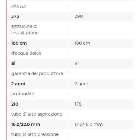
altezza
375
290
-
altitudine di
installazione
180 cm
180 cm
-
d'acqua dolce
SÌ
SÌ
garanzia del produttore
2 anni
2 anni
profondità
210
178
-
tubo Ø lato aspirazione
16.0/22.0 mm
12.0/16.0 mm
-
tubo Ø lato pressione