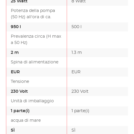
25 Watt
8 Watt
-
Potenza della pompa
(50 Hz) all'ora di ca.
950 l
500 l
-
Prevalenza circa (H max
a 50 Hz)
2 m
1.3 m
-
Spina di alimentazione
EUR
EUR
-
Tensione
230 Volt
230 Volt
-
Unità di imballaggio
1 parte(i)
1 parte(i)
-
acqua di mare
SÌ
SÌ