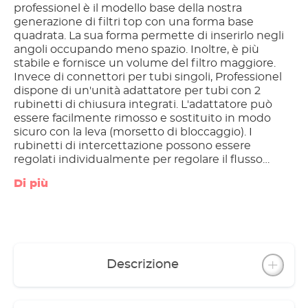
professionel è il modello base della nostra
generazione di filtri top con una forma base
quadrata. La sua forma permette di inserirlo negli
angoli occupando meno spazio. Inoltre, è più
stabile e fornisce un volume del filtro maggiore.
Invece di connettori per tubi singoli, Professionel
dispone di un'unità adattatore per tubi con 2
rubinetti di chiusura integrati. L'adattatore può
essere facilmente rimosso e sostituito in modo
sicuro con la leva (morsetto di bloccaggio). I
rubinetti di intercettazione possono essere
regolati individualmente per regolare il flusso
d'acqua. La cartuccia del filtro è dotata di pratici
Di più
cestelli filtranti. Questi hanno manici pieghevoli e
possono essere facilmente rimossi per una facile
manipolazione e una comoda pulizia completa o
parziale. EHEIM High Performance Ceramics,
ovvero componenti realizzati in ceramica di alta
qualità (assi e manicotti della girante), assicurano
Descrizione
corsa, elevata resilienza e durata estremamente
lunga. Con soli 8 Watt e una potenza della pompa
di 700 l/h Professionel funziona in modo molto