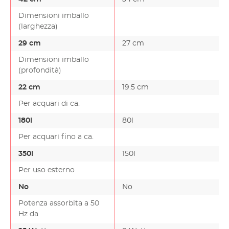
Dimensioni imballo
(larghezza)
29 cm
27 cm
-
Dimensioni imballo
(profondità)
22 cm
19.5 cm
-
Per acquari di ca.
180l
80l
-
Per acquari fino a ca.
350l
150l
-
Per uso esterno
No
No
Potenza assorbita a 50
Hz da