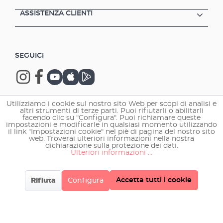
ASSISTENZA CLIENTI
SEGUICI
Utilizziamo i cookie sul nostro sito Web per scopi di analisi e
altri strumenti di terze parti. Puoi rifiutarli o abilitarli
Copyright © 2026 EHEIM GmbH & Co. KG.
facendo clic su "Configura". Puoi richiamare queste
impostazioni e modificarle in qualsiasi momento utilizzando
il link "Impostazioni cookie" nel piè di pagina del nostro sito
web. Troverai ulteriori informazioni nella nostra
dichiarazione sulla protezione dei dati.
Ulteriori informazioni ...
Accetta tutti i cookie
Rifiuta
Configura