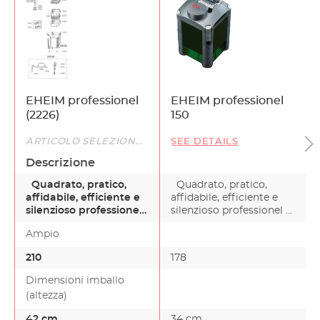
EHEIM professionel
EHEIM professionel
(2226)
150
ARTICOLO SELEZIONATO
SEE DETAILS
Descrizione
Quadrato, pratico,
Quadrato, pratico,
affidabile, efficiente e
affidabile, efficiente e
silenzioso professionel
silenzioso professionel è
è il modello b…
il modello b…
Ampio
210
178
-
Dimensioni imballo
(altezza)
42 cm
34 cm
-